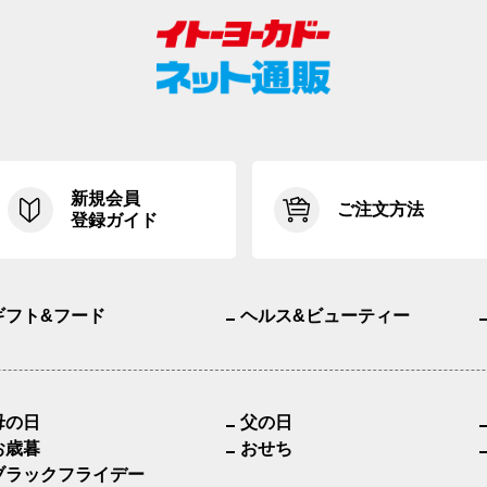
新規会員
ご注文方法
登録ガイド
ギフト&フード
ヘルス&ビューティー
母の日
父の日
お歳暮
おせち
ブラックフライデー