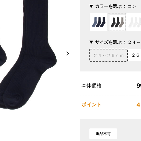
カラーを選ぶ
コン
サイズを選ぶ
２４～
２６
２４～２６ｃｍ
9
本体価格
4
ポイント
返品不可