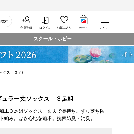
細検索
会員登録
ログイン
お気に入り
カート
メニュー
スクール・ホビー
ックス ３足組
ギュラー丈ソックス ３足組
加工３足組ソックス。丈夫で長持ち。ずり落ち防
ト編み。はき心地を追求。抗菌防臭・消臭。