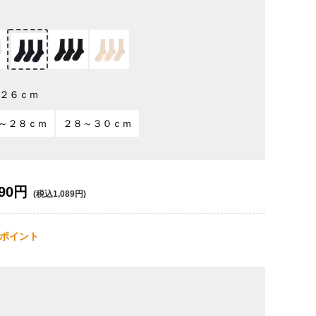
２６ｃｍ
～２８ｃｍ
２８～３０ｃｍ
90円
(税込1,089円)
ポイント