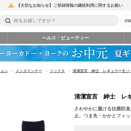
【大切なお知らせ】ご登録情報の継続利用に関するお願い
詳
ヘルス・ビューティー
ション
メンズインナー
ソックス
清潔宣言 紳士 レギュラー丈ソ
清潔宣言 紳士 レ
さわやかに履ける抗菌防臭
止。つま先・かかとフィッ