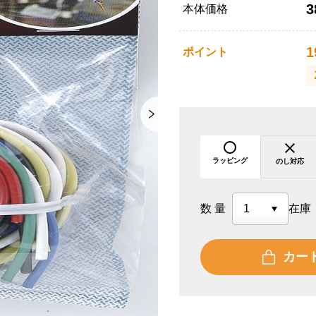
3
本体価格
1
ポイント
ラッピング
のし対応
数量
在庫
カー