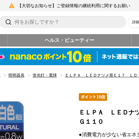
【大切なお知らせ】ご登録情報の継続利用に関するお願い
詳
ヘルス・ビューティー
電
照明器具
蛍光灯・電球
ＥＬＰＡ ＬＥＤナツメ形Ｅ１７ ＬＤ
ＥＬＰＡ ＬＥＤナ
Ｇ１１０
●消費電力が少ない省エネ