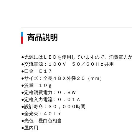
商品説明
●光源にはＬＥＤを使用していますので、消費電力
●交流電源：１００Ｖ ５０／６０Ｈｚ共用
●口金：Ｅ１７
●サイズ：全長４８Ｘ外径２０（ｍｍ）
●質量：１０ｇ
●定格消費電力：０．８Ｗ
●定格入力電流：０．０１Ａ
●設計寿命：３０，０００時間
●全光束：４０ｌｍ
●光色：昼白色相当
●屋内用