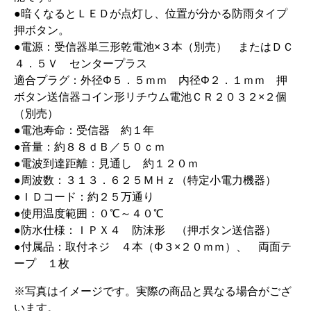
●暗くなるとＬＥＤが点灯し、位置が分かる防雨タイプ
押ボタン。
●電源：受信器単三形乾電池×３本（別売） またはＤＣ
４．５Ｖ センタープラス
適合プラグ：外径Φ５．５ｍｍ 内径Φ２．１ｍｍ 押
ボタン送信器コイン形リチウム電池ＣＲ２０３２×２個
（別売）
●電池寿命：受信器 約１年
●音量：約８８ｄＢ／５０ｃｍ
●電波到達距離：見通し 約１２０ｍ
●周波数：３１３．６２５ＭＨｚ（特定小電力機器）
●ＩＤコード：約２５万通り
●使用温度範囲：０℃～４０℃
●防水仕様：ＩＰＸ４ 防沫形 （押ボタン送信器）
●付属品：取付ネジ ４本（Φ３×２０ｍｍ）、 両面テ
ープ １枚
※写真はイメージです。実際の商品と異なる場合がござ
います。