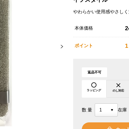
やわらかい使用感やさしく
2
本体価格
1
ポイント
返品不可
ラッピング
のし対応
数量
在庫