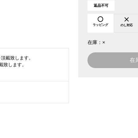
返品不可
ラッピング
のし対応
在庫：
×
を頂戴致します。
在
頂戴致します。