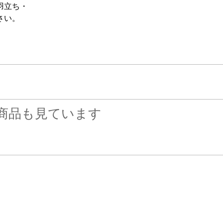
羽立ち・
さい。
商品も見ています