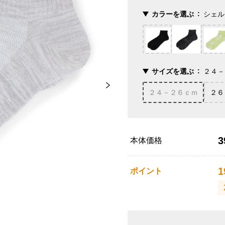
カラーを選ぶ
シェル
サイズを選ぶ
２４－
２４－２６ｃｍ
２６
3
本体価格
1
ポイント