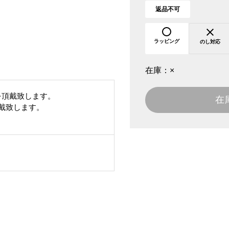
返品不可
ラッピング
のし対応
在庫：
×
を頂戴致します。
在
頂戴致します。