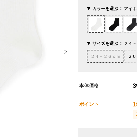
カラーを選ぶ
アイボ
サイズを選ぶ
２４－
２４－２６ｃｍ
２６
3
本体価格
1
ポイント