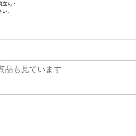
羽立ち・
さい。
商品も見ています