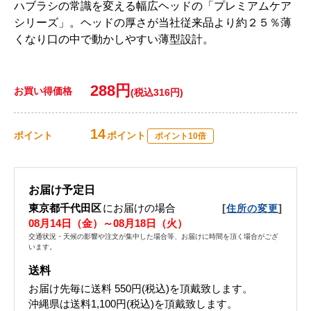
ハブラシの常識を変える幅広ヘッドの「プレミアムケア
シリーズ」。ヘッドの厚さが当社従来品より約２５％薄
くなり口の中で動かしやすい薄型設計。
288円
お買い得価格
(税込316円)
14
ポイント
ポイント
ポイント10倍
お届け予定日
東京都千代田区
にお届けの場合
[
]
住所の変更
08月14日（金）～08月18日（火）
交通状況・天候の影響や注文が集中した場合等、お届けに時間を頂く場合がござ
います。
送料
お届け先毎に送料
550円(税込)
を頂戴致します。
沖縄県は送料1,100円(税込)を頂戴致します。