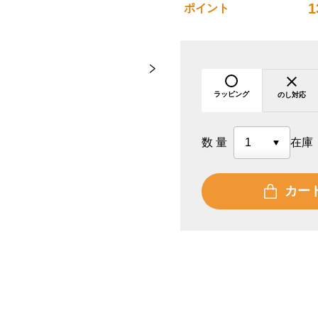
1
ポイント
ラッピング
のし対応
数量
在庫
カー