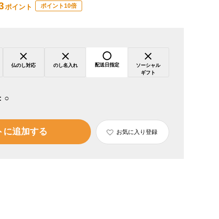
3
ポイント10倍
ポイント
配送日指定
仏のし対応
のし名入れ
ソーシャル
ギフト
：
○
トに追加する
お気に入り登録