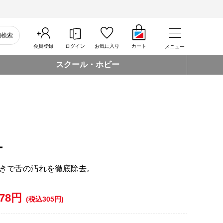
細検索
会員登録
ログイン
お気に入り
カート
メニュー
スクール・ホビー
ー
きで舌の汚れを徹底除去。
278円
(税込305円)