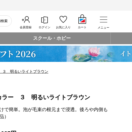
細検索
会員登録
ログイン
お気に入り
カート
メニュー
スクール・ホビー
 ３ 明るいライトブラウン
カラー ３ 明るいライトブラウン
けで簡単。泡が毛束の根元まで浸透。後ろや内側も
品）