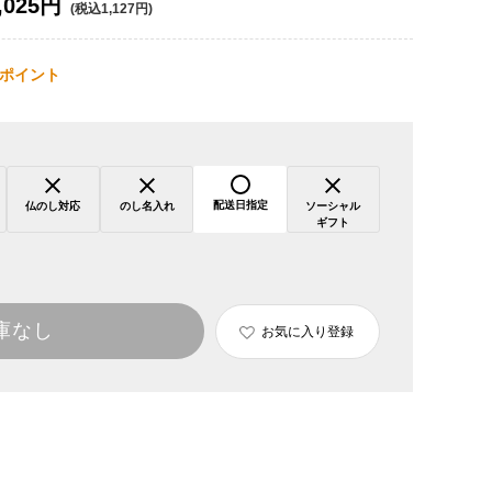
,025円
(税込1,127円)
ポイント
配送日指定
仏のし対応
のし名入れ
ソーシャル
ギフト
庫なし
お気に入り登録