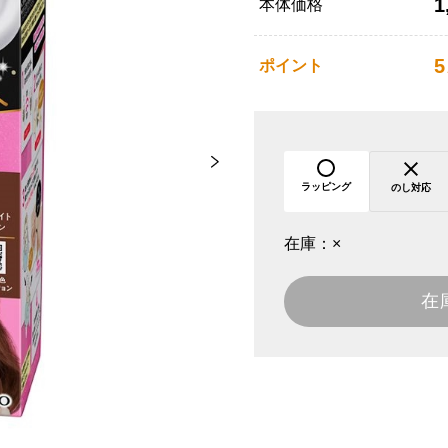
1
本体価格
5
ポイント
ラッピング
のし対応
在庫：
×
在