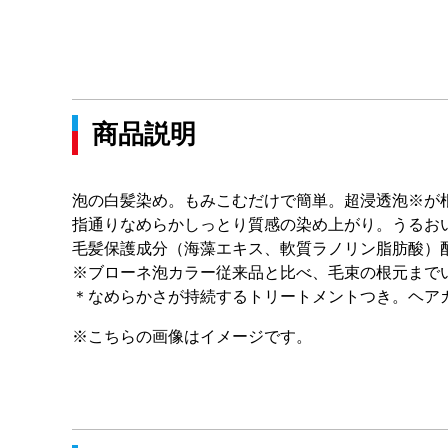
商品説明
泡の白髪染め。もみこむだけで簡単。超浸透泡※が
指通りなめらかしっとり質感の染め上がり。うるお
毛髪保護成分（海藻エキス、軟質ラノリン脂肪酸）
※ブローネ泡カラー従来品と比べ、毛束の根元まで
＊なめらかさが持続するトリートメントつき。ヘア
※こちらの画像はイメージです。