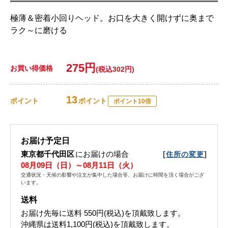
極薄＆密着小回りヘッド。お口を大きく開けずに奥まで
ラク～に磨ける
275円
お買い得価格
(税込302円)
13
ポイント
ポイント
ポイント10倍
お届け予定日
東京都千代田区
にお届けの場合
[
]
住所の変更
08月09日（日）～08月11日（火）
交通状況・天候の影響や注文が集中した場合等、お届けに時間を頂く場合がござ
います。
送料
お届け先毎に送料
550円(税込)
を頂戴致します。
沖縄県は送料1,100円(税込)を頂戴致します。