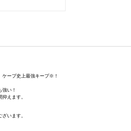
、ケープ史上最強キープ※！
も強い！
間抑えます。
ございます。