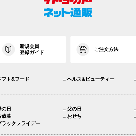
新規会員
ご注文方法
登録ガイド
ギフト&フード
ヘルス&ビューティー
母の日
父の日
お歳暮
おせち
ブラックフライデー