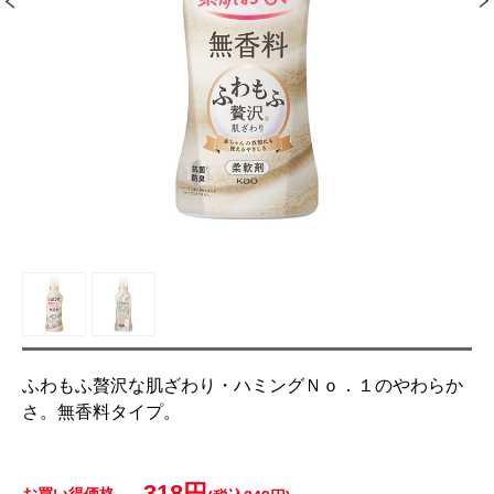
ふわもふ贅沢な肌ざわり・ハミングＮｏ．１のやわらか
さ。無香料タイプ。
318円
お買い得価格