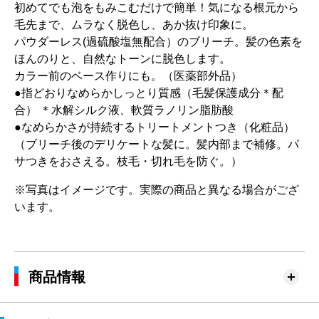
初めてでも泡をもみこむだけで簡単！気になる根元から
毛先まで、ムラなく脱色し、あか抜け印象に。
パウダーレス(過硫酸塩無配合）のブリーチ。髪の色素を
ほんのりと、自然なトーンに脱色します。
カラー前のベース作りにも。（医薬部外品）
●指どおりなめらかしっとり質感（毛髪保護成分＊配
合） ＊水解シルク液、軟質ラノリン脂肪酸
●なめらかさが持続するトリートメントつき（化粧品）
（ブリーチ後のデリケートな髪に。髪内部まで補修。パ
サつきをおさえる。枝毛・切れ毛を防ぐ。）
※写真はイメージです。実際の商品と異なる場合がござ
います。
商品情報