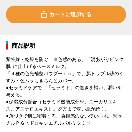
商品説明
紫外線・乾燥を防ぐ 血色感のある、「湯あがりピンク
肌｣に仕上げるベースミルク。
「４種の色光補整パウダーｉｎ」で、肌トラブル跡のく
すみ・色ムラもきちんとカバー。
●セラミドケアで、「セラミド」の働きを補い、潤いを
与える。
●保湿成分配合（セラミド機能成分※、ユーカリエキ
ス、アスナロエキス）。夕方まで潤い肌が続く。
●薄づきで肌に密着する、負担感のない使い心地。※セ
チルＰＧヒドロキシエチルパルミタミド