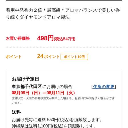
着用中発香力２倍＊最高級＊アロマバランスで美しい香
り続くダイヤモンドアロマ製法
498円
お買い得価格
(税込547円)
24
ポイント
ポイント
ポイント10倍
お届け予定日
東京都千代田区
にお届けの場合
[
]
住所の変更
08月09日（日）～08月11日（火）
交通状況・天候の影響や注文が集中した場合等、お届けに時間を頂く場合がござ
います。
送料
お届け先毎に送料
550円(税込)
を頂戴致します。
沖縄県は送料1,100円(税込)を頂戴致します。