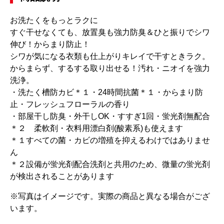
お洗たくをもっとラクに
すぐ干せなくても、放置臭も強力防臭＆ひと振りでシワ
伸び！からまり防止！
シワが気になる衣類も仕上がりキレイで干すときラク。
からまらず、するする取り出せる！汚れ・ニオイを強力
洗浄。
・洗たく槽防カビ＊１・24時間抗菌＊１・からまり防
止・フレッシュフローラルの香り
・部屋干し防臭・外干しOK・すすぎ1回・蛍光剤無配合
＊２ 柔軟剤・衣料用漂白剤(酸素系)も使えます
＊１すべての菌・カビの増殖を抑えるわけではありませ
ん
＊２設備が蛍光剤配合洗剤と共用のため、微量の蛍光剤
が検出されることがあります
※写真はイメージです。実際の商品と異なる場合がござ
います。