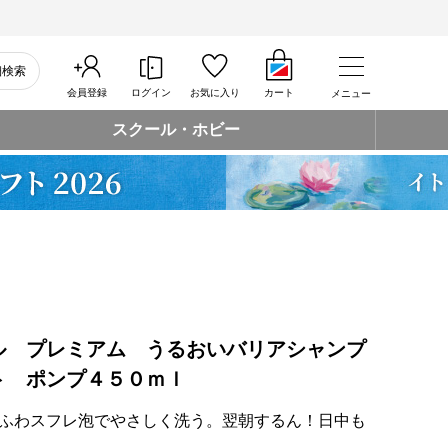
細検索
会員登録
ログイン
お気に入り
カート
メニュー
スクール・ホビー
ル プレミアム うるおいバリアシャンプ
ト ポンプ４５０ｍｌ
ふわスフレ泡でやさしく洗う。翌朝するん！日中も