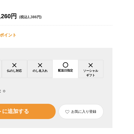
,260円
(税込1,386円)
ポイント
配送日指定
仏のし対応
のし名入れ
ソーシャル
ギフト
：
○
トに追加する
お気に入り登録