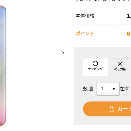
1
本体価格
6
ポイント
ラッピング
のし対応
数量
在庫
カー