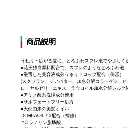
商品説明
うねり・広がる髪に。とろふわスフレ泡でやさしく
●花王独自原料配合で、スフレのようなとろふわ泡
●厳選した美容液成分うるりドロップ配合（保湿）
(スクワラン、シアバター、加水分解コラーゲン、ヒ
ローヤルゼリーエキス、ラウロイル加水分解シルクNa
●アミノ酸系洗浄成分使用
●サルフェートフリー処方
●天然由来の美髪オイル
18-MEAOIL＊3配合（補修）
＊3 ラノリン脂肪酸