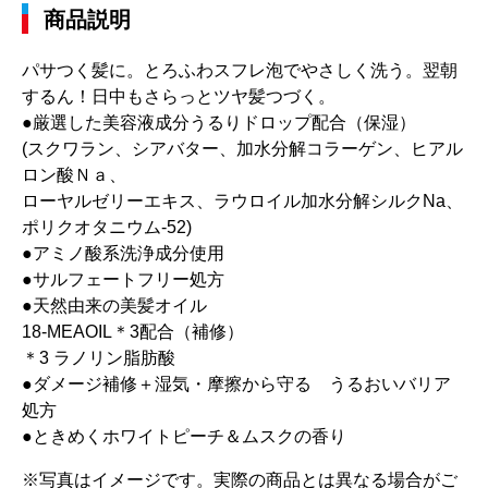
商品説明
パサつく髪に。とろふわスフレ泡でやさしく洗う。翌朝
するん！日中もさらっとツヤ髪つづく。
●厳選した美容液成分うるりドロップ配合（保湿）
(スクワラン、シアバター、加水分解コラーゲン、ヒアル
ロン酸Ｎａ、
ローヤルゼリーエキス、ラウロイル加水分解シルクNa、
ポリクオタニウム-52)
●アミノ酸系洗浄成分使用
●サルフェートフリー処方
●天然由来の美髪オイル
18-MEAOIL＊3配合（補修）
＊3 ラノリン脂肪酸
●ダメージ補修＋湿気・摩擦から守る うるおいバリア
処方
●ときめくホワイトピーチ＆ムスクの香り
※写真はイメージです。実際の商品とは異なる場合がご