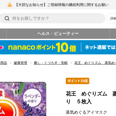
【大切なお知らせ】ご登録情報の継続利用に関するお願い
詳
ヘルス・ビューティー
生用品
健康管理
癒し・くつろぎ・安眠
花王 めぐりズム 蒸気め
花王 めぐりズム 
り ５枚入
蒸気めぐるアイマスク