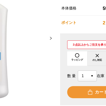
5
本体価格
2
ポイント
３点以上からご注文を承
ラッピング
のし対応
数量
在庫
カー