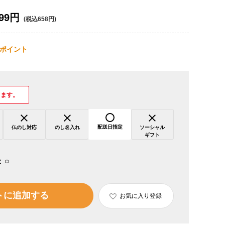
99円
(税込658円)
ポイント
ります。
配送日指定
仏のし対応
のし名入れ
ソーシャル
ギフト
：
○
トに追加する
お気に入り登録