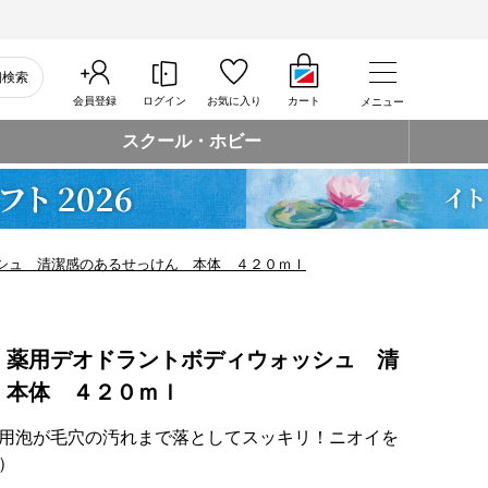
細検索
会員登録
ログイン
お気に入り
カート
メニュー
スクール・ホビー
シュ 清潔感のあるせっけん 本体 ４２０ｍｌ
 薬用デオドラントボディウォッシュ 清
 本体 ４２０ｍｌ
用泡が毛穴の汚れまで落としてスッキリ！ニオイを
）