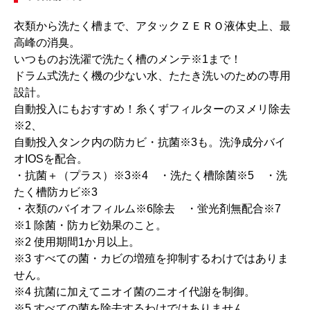
衣類から洗たく槽まで、アタックＺＥＲＯ液体史上、最
高峰の消臭。
いつものお洗濯で洗たく槽のメンテ※1まで！
ドラム式洗たく機の少ない水、たたき洗いのための専用
設計。
自動投入にもおすすめ！糸くずフィルターのヌメリ除去
※2、
自動投入タンク内の防カビ・抗菌※3も。洗浄成分バイ
オIOSを配合。
・抗菌＋（プラス）※3※4 ・洗たく槽除菌※5 ・洗
たく槽防カビ※3
・衣類のバイオフィルム※6除去 ・蛍光剤無配合※7
※1 除菌・防カビ効果のこと。
※2 使用期間1か月以上。
※3 すべての菌・カビの増殖を抑制するわけではありま
せん。
※4 抗菌に加えてニオイ菌のニオイ代謝を制御。
※5 すべての菌を除去するわけではありません。