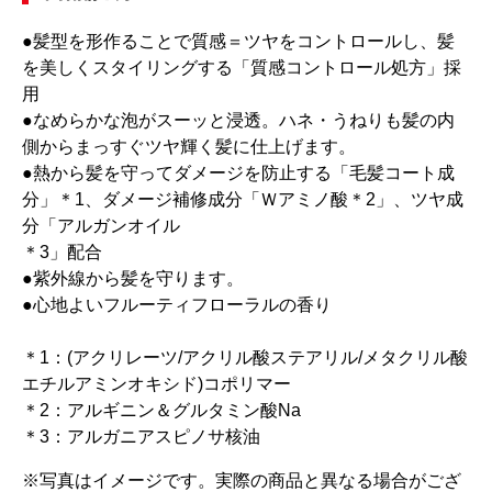
●髪型を形作ることで質感＝ツヤをコントロールし、髪
を美しくスタイリングする「質感コントロール処方」採
用
●なめらかな泡がスーッと浸透。ハネ・うねりも髪の内
側からまっすぐツヤ輝く髪に仕上げます。
●熱から髪を守ってダメージを防止する「毛髪コート成
分」＊1、ダメージ補修成分「Ｗアミノ酸＊2」、ツヤ成
分「アルガンオイル
＊3」配合
●紫外線から髪を守ります。
●心地よいフルーティフローラルの香り
＊1：(アクリレーツ/アクリル酸ステアリル/メタクリル酸
エチルアミンオキシド)コポリマー
＊2：アルギニン＆グルタミン酸Na
＊3：アルガニアスピノサ核油
※写真はイメージです。実際の商品と異なる場合がござ