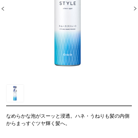
なめらかな泡がスーッと浸透。ハネ・うねりも髪の内側
からまっすぐツヤ輝く髪へ。