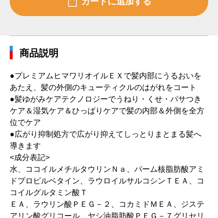
商品説明
●プレミアムヒマワリオイルＥＸで髪内部にうるおいを
あたえ、髪の外側のキューティクルのはがれをコート
●髪ゆがみケアテクノロジーでうねり・くせ・パサつき
ケア＆湿気ケア＆ひっぱりケアで髪の内部＆外側を全方
位でケア
●広がり抑制処方で広がり抑えてしっとりまとまる髪へ
導きます
<成分表記>
水、ココイルメチルタウリンＮａ、パーム核脂肪酸アミ
ドプロピルベタイン、ラウロイルサルコシンＴＥＡ、コ
コイルグルタミン酸Ｔ
ＥＡ、ラウリン酸ＰＥＧ－２、コカミドＭＥＡ、ジステ
アリン酸グリコール、ヤシ油脂肪酸ＰＥＧ－７グリセリ