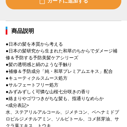
商品説明
●日本の髪を本質から考える
●日本の髪研究から生まれた和草のちからでダメージ補
修＆予防する予防美髪ケアシリーズ
●髪の透明感と絹のような手触り
●補修＆予防成分「純・和草プレミアムエキス」配合
●キューティクルスムース処方
●サルフェートフリー処方
●みずみずしく可憐な山桜七分咲きの香り
●絡まりやゴワつきがちな髪も、指通りなめらか
<成分表記>
水、ステアリルアルコール、ジメチコン、ベヘナミドプ
ロピルジメチルアミン、ソルビトール、コメ胚芽油、サ
クラ葉エキス、トウキ