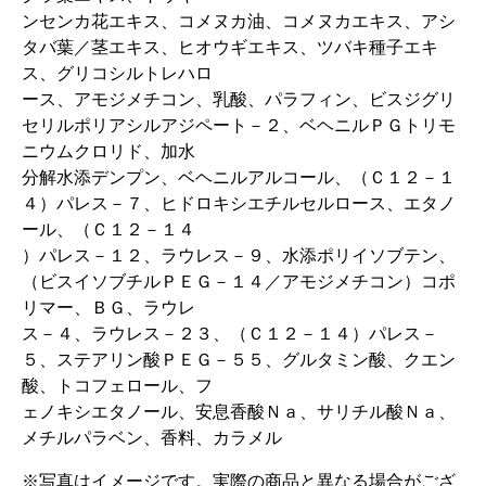
ンセンカ花エキス、コメヌカ油、コメヌカエキス、アシ
タバ葉／茎エキス、ヒオウギエキス、ツバキ種子エキ
ス、グリコシルトレハロ
ース、アモジメチコン、乳酸、パラフィン、ビスジグリ
セリルポリアシルアジペート－２、ベヘニルＰＧトリモ
ニウムクロリド、加水
分解水添デンプン、ベヘニルアルコール、（Ｃ１２－１
４）パレス－７、ヒドロキシエチルセルロース、エタノ
ール、（Ｃ１２－１４
）パレス－１２、ラウレス－９、水添ポリイソブテン、
（ビスイソブチルＰＥＧ－１４／アモジメチコン）コポ
リマー、ＢＧ、ラウレ
ス－４、ラウレス－２３、（Ｃ１２－１４）パレス－
５、ステアリン酸ＰＥＧ－５５、グルタミン酸、クエン
酸、トコフェロール、フ
ェノキシエタノール、安息香酸Ｎａ、サリチル酸Ｎａ、
メチルパラベン、香料、カラメル
※写真はイメージです。実際の商品と異なる場合がござ