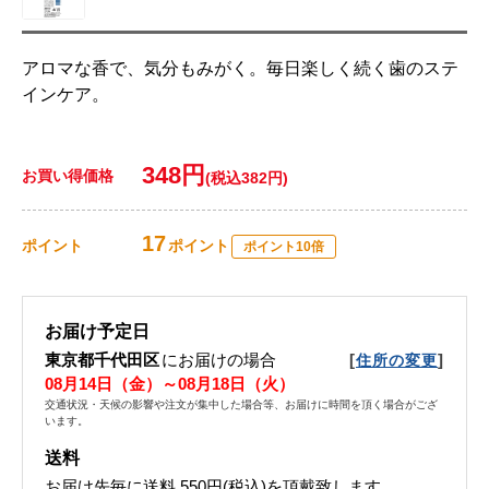
アロマな香で、気分もみがく。毎日楽しく続く歯のステ
インケア。
348円
お買い得価格
(税込382円)
17
ポイント
ポイント
ポイント10倍
お届け予定日
東京都千代田区
にお届けの場合
[
]
住所の変更
08月14日（金）～08月18日（火）
交通状況・天候の影響や注文が集中した場合等、お届けに時間を頂く場合がござ
います。
送料
お届け先毎に送料
550円(税込)
を頂戴致します。