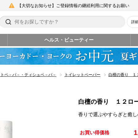
【大切なお知らせ】ご登録情報の継続利用に関するお願い
詳
ヘルス・ビューティー
ットペ－パ－・ティシュペ－パ－
トイレットペーパー
白檀の香り １
白檀の香り １２ロ
香りで選ぶやすらぎと癒し
1
お買い得価格