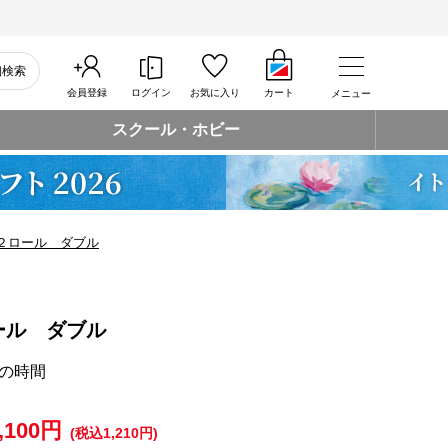
細検索
会員登録
ログイン
お気に入り
カート
メニュー
スクール・ホビー
２ロール ダブル
ール ダブル
の時間
,100円
(税込1,210円)