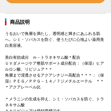
商品説明
うるおいで角層を満たし、透明感と輝きにあふれる肌
へ。シミ・ソバカスを防ぐ、使うたびに心地よい薬用美
白美容液。
美白有効成分 ｍ－トラネキサム酸＊配合
ＵＶダメージケア整肌サポート成分配合：（保湿）ヒア
ルロン酸、リピジュア＊＊
角層まで浸透させるアクアシナジー高配合＊＊＊：（保
湿）ＰＥＧ／ＰＰＧ－１４／７ジメチルエーテル ＊＊
＊アクアレーベル比
＊メラニンの生成を抑え、シミ・ソバカスを防ぐ、トラ
ネキサム酸
＊＊リビジュアは登録商標です。