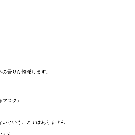
ネの曇りが軽減します。
布マスク）
ないということではありません
います。