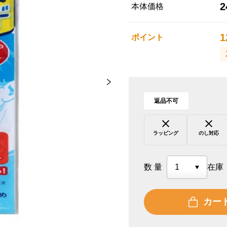
2
本体価格
1
ポイント
返品不可
ラッピング
のし対応
数量
在庫
カー