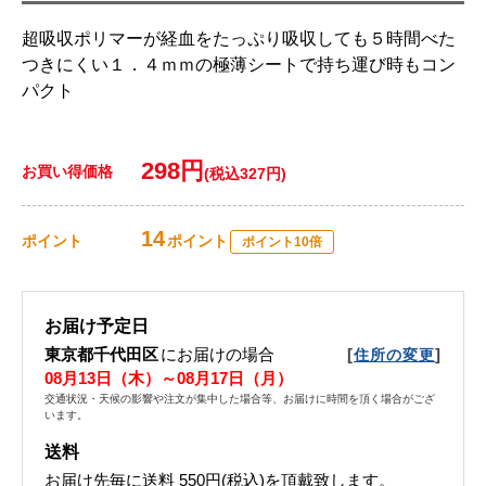
超吸収ポリマーが経血をたっぷり吸収しても５時間べた
つきにくい１．４ｍｍの極薄シートで持ち運び時もコン
パクト
298円
お買い得価格
(税込327円)
14
ポイント
ポイント
ポイント10倍
お届け予定日
東京都千代田区
にお届けの場合
[
]
住所の変更
08月13日（木）～08月17日（月）
交通状況・天候の影響や注文が集中した場合等、お届けに時間を頂く場合がござ
います。
送料
お届け先毎に送料
550円(税込)
を頂戴致します。