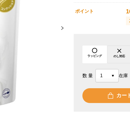
1
ポイント
ラッピング
のし対応
数量
在庫
カー