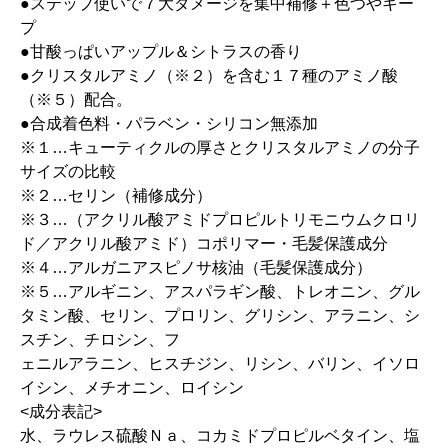
●ステップ使いで７大ダメージを集中補修＋色つやキー
プ
●甘酸っぱいアップル＆シトラスの香り
●クリスタルアミノ（※２）を含む１７種のアミノ酸
（※５）配合。
●合成着色料・パラベン・シリコン無添加
※１…キューティクルの厚さとクリスタルアミノの分子
サイズの比較
※２…セリン（補修成分）
※３…（アクリル酸アミドプロピルトリモニウムクロリ
ド／アクリル酸アミド）コポリマー・毛髪保護成分
※４…アルガニアスピノサ核油（毛髪保護成分）
※５…アルギニン、アスパラギン酸、トレオニン、グル
タミン酸、セリン、プロリン、グリシン、アラニン、シ
スチン、チロシン、フ
ェニルアラニン、ヒスチジン、リシン、バリン、イソロ
イシン、メチオニン、ロイシン
<成分表記>
水、ラウレス硫酸Ｎａ、コカミドプロピルベタイン、塩