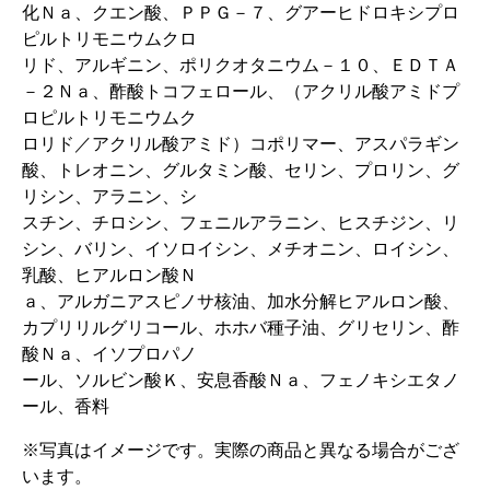
化Ｎａ、クエン酸、ＰＰＧ－７、グアーヒドロキシプロ
ピルトリモニウムクロ
リド、アルギニン、ポリクオタニウム－１０、ＥＤＴＡ
－２Ｎａ、酢酸トコフェロール、（アクリル酸アミドプ
ロピルトリモニウムク
ロリド／アクリル酸アミド）コポリマー、アスパラギン
酸、トレオニン、グルタミン酸、セリン、プロリン、グ
リシン、アラニン、シ
スチン、チロシン、フェニルアラニン、ヒスチジン、リ
シン、バリン、イソロイシン、メチオニン、ロイシン、
乳酸、ヒアルロン酸Ｎ
ａ、アルガニアスピノサ核油、加水分解ヒアルロン酸、
カプリリルグリコール、ホホバ種子油、グリセリン、酢
酸Ｎａ、イソプロパノ
ール、ソルビン酸Ｋ、安息香酸Ｎａ、フェノキシエタノ
ール、香料
※写真はイメージです。実際の商品と異なる場合がござ
います。