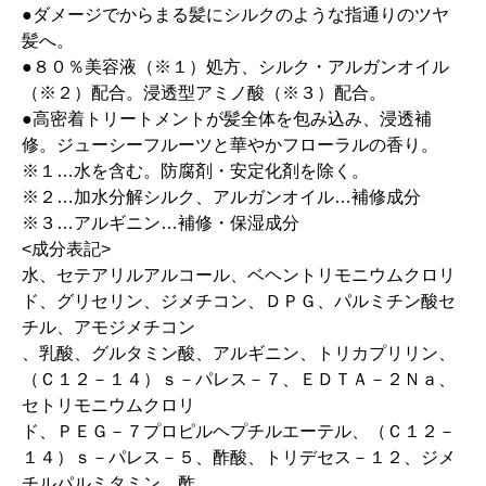
●ダメージでからまる髪にシルクのような指通りのツヤ
髪へ。
●８０％美容液（※１）処方、シルク・アルガンオイル
（※２）配合。浸透型アミノ酸（※３）配合。
●高密着トリートメントが髪全体を包み込み、浸透補
修。ジューシーフルーツと華やかフローラルの香り。
※１…水を含む。防腐剤・安定化剤を除く。
※２…加水分解シルク、アルガンオイル…補修成分
※３…アルギニン…補修・保湿成分
<成分表記>
水、セテアリルアルコール、ベヘントリモニウムクロリ
ド、グリセリン、ジメチコン、ＤＰＧ、パルミチン酸セ
チル、アモジメチコン
、乳酸、グルタミン酸、アルギニン、トリカプリリン、
（Ｃ１２－１４）ｓ－パレス－７、ＥＤＴＡ－２Ｎａ、
セトリモニウムクロリ
ド、ＰＥＧ－７プロピルヘプチルエーテル、（Ｃ１２－
１４）ｓ－パレス－５、酢酸、トリデセス－１２、ジメ
チルパルミタミン、酢