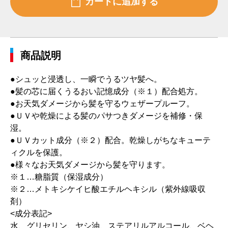
商品説明
●シュッと浸透し、一瞬でうるツヤ髪へ。
●髪の芯に届くうるおい記憶成分（※１）配合処方。
●お天気ダメージから髪を守るウェザープルーフ。
●ＵＶや乾燥による髪のパサつきダメージを補修・保
湿。
●ＵＶカット成分（※２）配合。乾燥しがちなキューテ
ィクルを保護。
●様々なお天気ダメージから髪を守ります。
※１…糖脂質（保湿成分）
※２…メトキシケイヒ酸エチルヘキシル（紫外線吸収
剤）
<成分表記>
水、グリセリン、ヤシ油、ステアリルアルコール、ベヘ