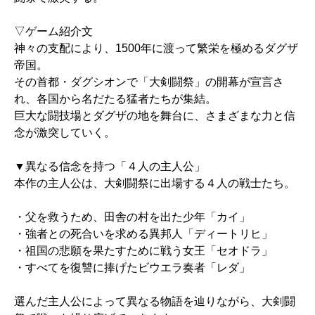
▽ゲーム紹介文
神々の支配により、1500年に渡って繁栄を極めるダグザ
帝国。
その首都・ダグシオンで「大剣闘祭」の開幕が宣言さ
れ、各国から名だたる猛者たちが集結。
巨大な闘技場とダグザの地を舞台に、さまざまな力と信
念が激突していく。
▼異なる信念を持つ「４人の主人公」
本作の主人公は、大剣闘祭に出場する４人の戦士たち。
・父を救うため、田舎の村を出た少年「カイ」
・強者との死合いを求める異邦人「ディートリヒ」
・祖国の悲願を果たすために戦う女王「セオドラ」
・すべてを復讐に捧げたビウエラ奏者「レダ」
選んだ主人公によって異なる物語を辿りながら、大剣闘