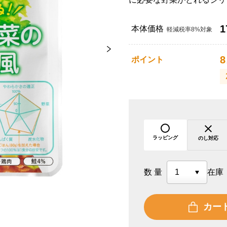
1
本体価格
軽減税率8%対象
8
ポイント
ラッピング
のし対応
数量
在庫
カー