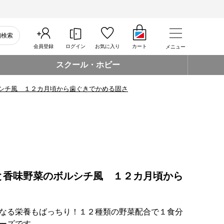
細検索
会員登録
ログイン
お気に入り
カート
メニュー
スクール・ホビー
シチ風 １２カ月頃から歯ぐきでかめる固さ
と香味野菜のボルシチ風 １２カ月頃から
なる栄養もばっちり！１２種類の野菜配合で１食分
ーズです。