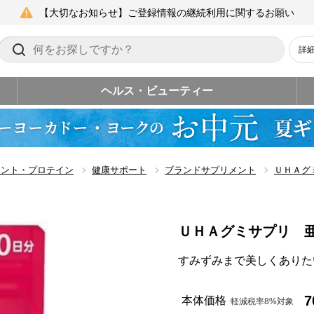
【大切なお知らせ】ご登録情報の継続利用に関するお願い
詳
ヘルス・ビューティー
メント・プロテイン
健康サポート
ブランドサプリメント
ＵＨＡグ
ＵＨＡグミサプリ 
すみずみまで美しくありた
7
本体価格
軽減税率8%対象