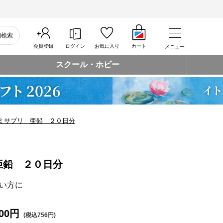
細検索
会員登録
ログイン
お気に入り
カート
メニュー
スクール・ホビー
ミサプリ 亜鉛 ２０日分
亜鉛 ２０日分
い方に
00円
(税込756円)