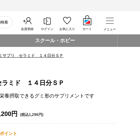
細検索
会員登録
ログイン
お気に入り
カート
メニュー
スクール・ホビー
ミサプリ セラミド １４日分ＳＰ
セラミド １４日分ＳＰ
栄養摂取できるグミ形のサプリメントです
,200円
(税込1,296円)
ポイント