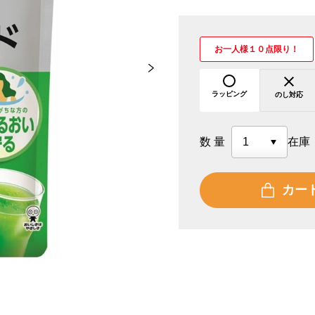
お一人様１０点限り！
ラッピング
のし対応
数量
在庫
カー