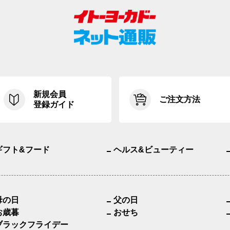
新規会員
ご注文方法
登録ガイド
ギフト&フード
ヘルス&ビューティー
母の日
父の日
お歳暮
おせち
ブラックフライデー