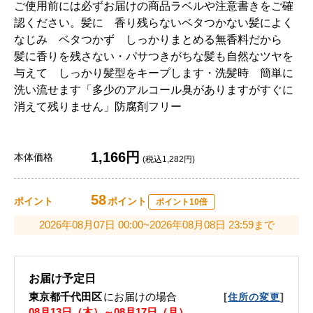
ご使用前には必ずお届けの商品ラベルや注意書きをご確
認ください。髪に 香り残らないベタつかない髪によく
なじみ ベタつかず しっかりまとめる無香料だから
髪に香りを残さない・パサつきがちな髪も自然なツヤを
与えて しっかり髪型をキープします・洗髪時 簡単に
洗い流せます「多少のアルコール臭がありますがすぐに
消えて残りません」防腐剤フリー
1,166円
本体価格
(税込1,282円)
58
ポイント
ポイント
ポイント10倍
2026年08月07日 00:00~2026年08月08日 23:59まで
お届け予定日
東京都千代田区
にお届けの場合
[
]
住所の変更
08月13日（木）～08月17日（月）