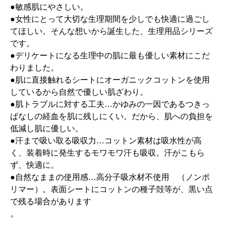
●敏感肌にやさしい。
●女性にとって大切な生理期間を少しでも快適に過ごし
てほしい。そんな想いから誕生した、生理用品シリーズ
です。
●デリケートになる生理中の肌に最も優しい素材にこだ
わりました。
●肌に直接触れるシートにオーガニックコットンを使用
しているから自然で優しい肌ざわり。
●肌トラブルに対する工夫…かゆみの一因であるつきっ
ぱなしの経血を肌に残しにくい。だから、肌への負担を
低減し肌に優しい。
●汗まで吸い取る吸収力…コットン素材は吸水性が高
く、装着時に発生するモワモワ汗も吸収。汗がこもら
ず、快適に。
●自然なままの使用感…高分子吸水材不使用 （ノンポ
リマー）。表面シートにコットンの種子殻等が、黒い点
で残る場合があります
。