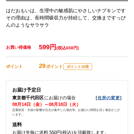
はだおもいは、生理中の敏感肌にやさしいナプキンです
その理由は、長時間吸収力が持続して、交換まですっぴ
んのようなサラサラ
599円
お買い得価格
(税込658円)
29
ポイント
ポイント
ポイント10倍
お届け予定日
東京都千代田区
にお届けの場合
[
]
住所の変更
08月14日（金）～08月18日（火）
交通状況・天候の影響や注文が集中した場合等、お届けに時間を頂く場合がござ
います。
送料
お届け先毎に送料
550円(税込)
を頂戴致します。