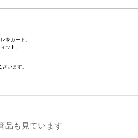
モレをガード。
フィット。
ございます。
商品も見ています