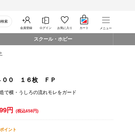
細検索
会員登録
ログイン
お気に入り
カート
メニュー
スクール・ホビー
Ｐ
４００ １６枚 ＦＰ
造で横・うしろの流れモレをガード
599円
(税込658円)
ポイント