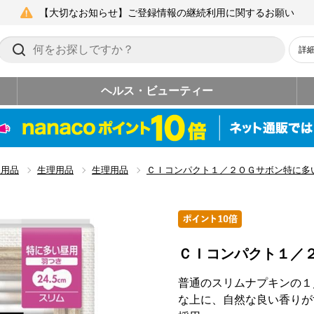
【大切なお知らせ】ご登録情報の継続利用に関するお願い
詳
ヘルス・ビューティー
生用品
生理用品
生理用品
ＣＩコンパクト１／２ＯＧサボン特に多
ＣＩコンパクト１／
普通のスリムナプキンの１
な上に、自然な良い香りが