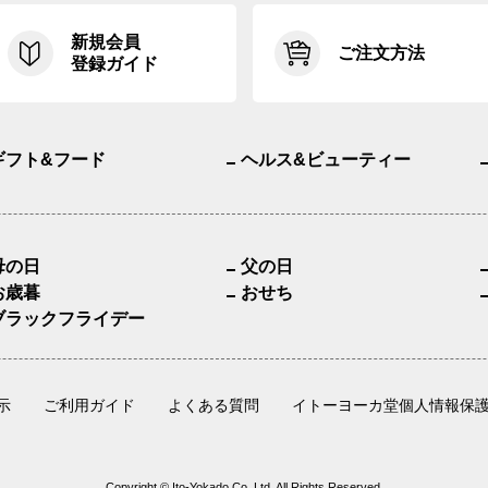
新規会員
ご注文方法
登録ガイド
ギフト&フード
ヘルス&ビューティー
母の日
父の日
お歳暮
おせち
ブラックフライデー
示
ご利用ガイド
よくある質問
イトーヨーカ堂個人情報保
Copyright © Ito-Yokado Co.,Ltd. All Rights Reserved.