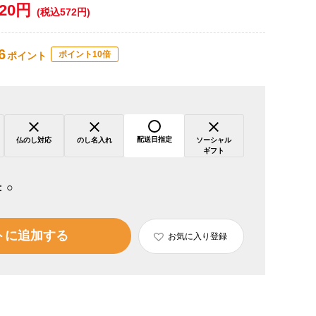
520円
(税込572円)
6
ポイント10倍
ポイント
配送日指定
仏のし対応
のし名入れ
ソーシャル
ギフト
：
○
トに追加する
お気に入り登録