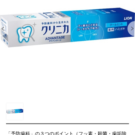
「予防歯科」の３つのポイント（フッ素・殺菌・歯垢除