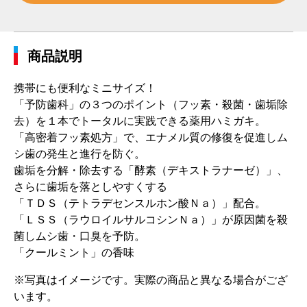
商品説明
携帯にも便利なミニサイズ！
「予防歯科」の３つのポイント（フッ素・殺菌・歯垢除
去）を１本でトータルに実践できる薬用ハミガキ。
「高密着フッ素処方」で、エナメル質の修復を促進しム
シ歯の発生と進行を防ぐ。
歯垢を分解・除去する「酵素（デキストラナーゼ）」、
さらに歯垢を落としやすくする
「ＴＤＳ（テトラデセンスルホン酸Ｎａ）」配合。
「ＬＳＳ（ラウロイルサルコシンＮａ）」が原因菌を殺
菌しムシ歯・口臭を予防。
「クールミント」の香味
※写真はイメージです。実際の商品と異なる場合がござ
います。