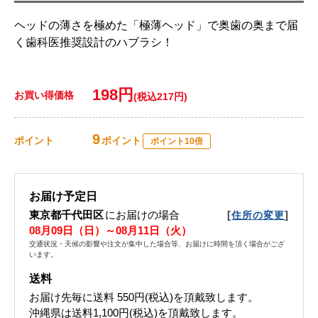
ヘッドの薄さを極めた「極薄ヘッド」で奥歯の奥まで届
く歯科医推奨設計のハブラシ！
198円
お買い得価格
(税込217円)
9
ポイント
ポイント
ポイント10倍
お届け予定日
東京都千代田区
にお届けの場合
[
]
住所の変更
08月09日（日）～08月11日（火）
交通状況・天候の影響や注文が集中した場合等、お届けに時間を頂く場合がござ
います。
送料
お届け先毎に送料
550円(税込)
を頂戴致します。
沖縄県は送料1,100円(税込)を頂戴致します。