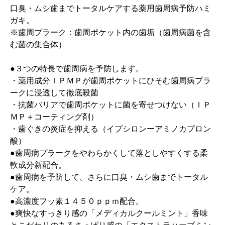
口臭・ムシ歯までトータルケアする薬用歯周病予防ハミ
ガキ。
※歯周プラーク：歯周ポケット内の歯垢（歯周病菌を含
む菌の集合体）
●３つの特長で歯周病を予防します。
・薬用成分ＩＰＭＰが歯周ポケットにひそむ歯周病プラ
ークに浸透して徹底殺菌
・抗菌バリアで歯周ポケットに菌を寄せつけない（ＩＰ
ＭＰ＋コーティング剤）
・歯ぐきの炎症を抑える（イプシロンーアミノカプロン
酸）
●歯周病プラークをやわらかくして落としやすくする柔
軟成分新配合。
●歯周病を予防して、さらに口臭・ムシ歯までトータル
ケア。
●高濃度フッ素１４５０ｐｐｍ配合。
●爽快なすっきり感の「メディカルクールミント」香味