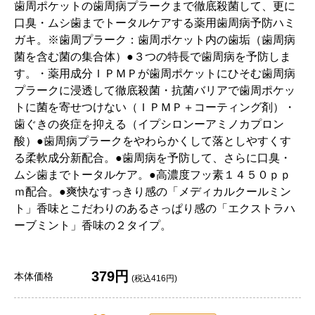
歯周ポケットの歯周病プラークまで徹底殺菌して、更に
口臭・ムシ歯までトータルケアする薬用歯周病予防ハミ
ガキ。※歯周プラーク：歯周ポケット内の歯垢（歯周病
菌を含む菌の集合体）●３つの特長で歯周病を予防しま
す。・薬用成分ＩＰＭＰが歯周ポケットにひそむ歯周病
プラークに浸透して徹底殺菌・抗菌バリアで歯周ポケッ
トに菌を寄せつけない（ＩＰＭＰ＋コーティング剤）・
歯ぐきの炎症を抑える（イプシロンーアミノカプロン
酸）●歯周病プラークをやわらかくして落としやすくす
る柔軟成分新配合。●歯周病を予防して、さらに口臭・
ムシ歯までトータルケア。●高濃度フッ素１４５０ｐｐ
ｍ配合。●爽快なすっきり感の「メディカルクールミン
ト」香味とこだわりのあるさっぱり感の「エクストラハ
ーブミント」香味の２タイプ。
379円
本体価格
(税込416円)