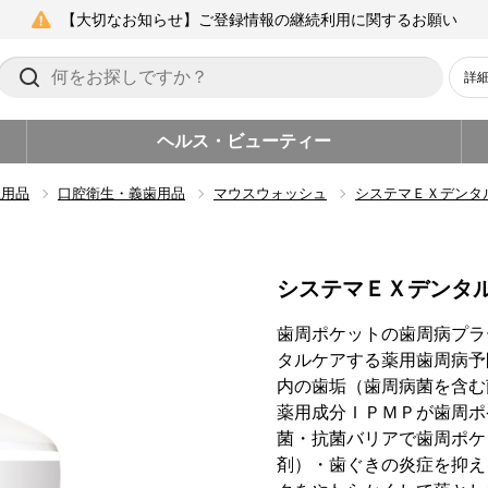
【大切なお知らせ】ご登録情報の継続利用に関するお願い
詳
ヘルス・ビューティー
生用品
口腔衛生・義歯用品
マウスウォッシュ
システマＥＸデンタ
システマＥＸデンタ
歯周ポケットの歯周病プラ
タルケアする薬用歯周病予
内の歯垢（歯周病菌を含む
薬用成分ＩＰＭＰが歯周ポ
菌・抗菌バリアで歯周ポケ
剤）・歯ぐきの炎症を抑え