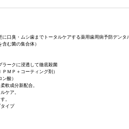
更に口臭・ムシ歯までトータルケアする薬用歯周病予防デンタ
を含む菌の集合体）
プラークに浸透して徹底殺菌
ＩＰＭＰ＋コーティング剤）
ロン酸）
る柔軟成分新配合。
タルケア。
ます。
プタイプ