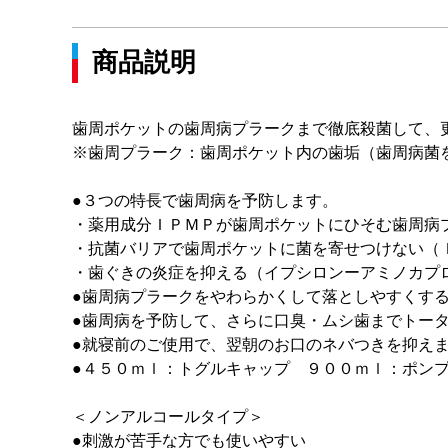
商品説明
歯周ポケットの歯周病プラークまで徹底殺菌して、
※歯周プラーク：歯周ポケット内の歯垢（歯周病菌
●３つの特長で歯周病を予防します。
・薬用成分ＩＰＭＰが歯周ポケットにひそむ歯周病
・抗菌バリアで歯周ポケットに菌を寄せつけない（
・歯ぐきの炎症を抑える（イプシロンーアミノカプ
●歯周病プラークをやわらかくして落としやすくす
●歯周病を予防して、さらに口臭・ムシ歯までトー
●就寝前のご使用で、翌朝のお口のネバつきを抑え
●４５０ｍｌ：トグルキャップ ９００ｍｌ：ポン
＜ノンアルコールタイプ＞
●刺激が苦手な方でも使いやすい