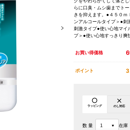
クをやわらかくして落とし
らに口臭・ムシ歯までトー
きを抑えます。●４５０ｍ
ンアルコールタイプ＞●刺
刺激タイプ●使い心地マイ
プ＞●使い心地すっきり爽
お買い得価格
3
ポイント
ラッピング
のし対応
数量
在庫