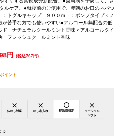
やすくする柔軟成分新配合。●歯周病を予防して、さ
タルケア。●就寝前のご使用で、翌朝のお口のネバつ
ｌ：トグルキャップ ９００ｍｌ：ポンプタイプ＜ノ
激が苦手な方でも使いやすい●アルコール無配合の低
ルド ナチュラルクールミント香味＜アルコールタイ
快 フレッシュクールミント香味
698円
(税込767円)
ポイント
配送日指定
仏のし対応
のし名入れ
ソーシャル
ギフト
：
○