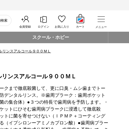
細検索
会員登録
ログイン
お気に入り
カート
メニュー
スクール・ホビー
ルリンスアルコール９００ＭＬ
ルリンスアルコール９００ＭＬ
ークまで徹底殺菌して、更に口臭・ムシ歯までトー
防デンタルリンス。※歯周プラーク：歯周ポケット
菌の集合体）●３つの特長で歯周病を予防します。・
ケットにひそむ歯周病プラークに浸透して徹底殺
ットに菌を寄せつけない（ＩＰＭＰ＋コーティング
る（イプシロンーアミノカプロン酸）●歯周病プラー