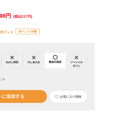
198円
(税込217円)
ポイント10倍
ポイント
配送日指定
仏のし対応
のし名入れ
ソーシャル
ギフト
：
○
トに追加する
お気に入り登録