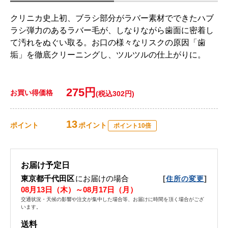
クリニカ史上初、ブラシ部分がラバー素材でできたハブ
ラシ弾力のあるラバー毛が、しなりながら歯面に密着し
て汚れをぬぐい取る。お口の様々なリスクの原因「歯
垢」を徹底クリーニングし、ツルツルの仕上がりに。
275円
お買い得価格
(税込302円)
13
ポイント
ポイント
ポイント10倍
お届け予定日
東京都千代田区
にお届けの場合
[
]
住所の変更
08月13日（木）～08月17日（月）
交通状況・天候の影響や注文が集中した場合等、お届けに時間を頂く場合がござ
います。
送料